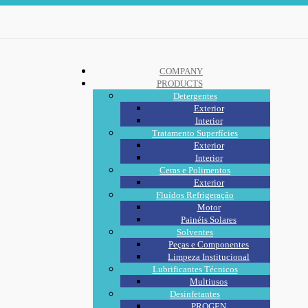
COMPANY
PRODUCTS
Detergentes
Exterior
Interior
Tratamento Superfícies
Exterior
Interior
Ceras e Polimentos
Exterior
Fluídos Refrigeração
Motor
Painéis Solares
Solventes
Peças e Componentes
Limpeza Institucional
Lubrificantes Técnicos
Multiusos
Desinfetantes
PROGEN