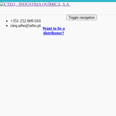
Toggle navigation
+351 252 809 010
cteq.arbo@arbo.pt
Want to be a
distributor?