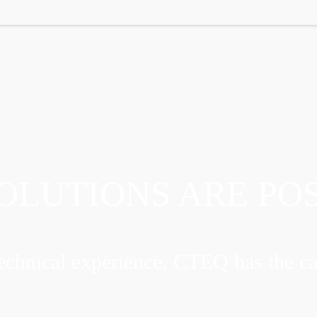
OLUTIONS ARE PO
chnical experience, CTEQ has the ca