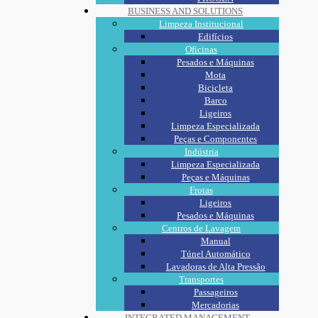
BUSINESS AND SOLUTIONS
Limpeza Institucional
Edifícios
Oficinas
Pesados e Máquinas
Mota
Bicicleta
Barco
Ligeiros
Limpeza Especializada
Peças e Componentes
Indústria
Limpeza Especializada
Peças e Máquinas
Frotas
Ligeiros
Pesados e Máquinas
Centros de Lavagem
Manual
Túnel Automático
Lavadoras de Alta Pressão
Transportes
Passageiros
Mercadorias
INTEGRATED MANAGEMENT