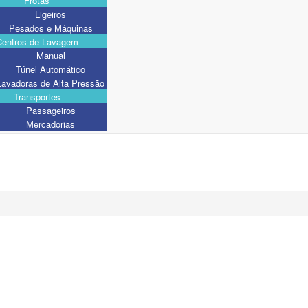
Frotas
Ligeiros
Pesados e Máquinas
Centros de Lavagem
Manual
Túnel Automático
Lavadoras de Alta Pressão
Transportes
Passageiros
Mercadorias