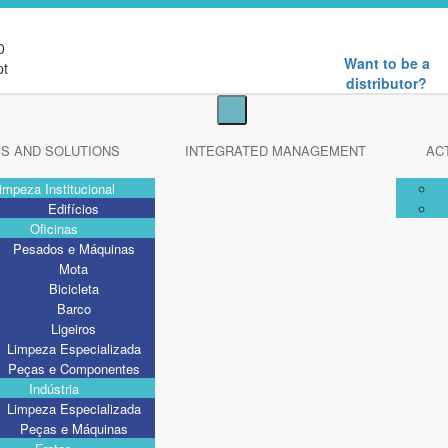
0
Want to be a
pt
distributor?
S AND SOLUTIONS
INTEGRATED MANAGEMENT
AC
impeza Institucional
Edifícios
Oficinas
Pesados e Máquinas
Mota
Bicicleta
Barco
Ligeiros
Limpeza Especializada
Peças e Componentes
Indústria
Limpeza Especializada
Peças e Máquinas