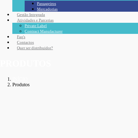
Passageiros
Mercadorias
Gestão Integrada
Atividades e Parcerias
Private Label
Contract Manufacturer
Faq's
Contactos
Quer ser distribuidor?
PRODUTOS
INÍCIO
Produtos