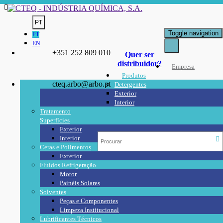
PT
Toggle navigation
PT
EN
+351 252 809 010
Quer ser
distribuidor?
Empresa
Produtos
cteq.arbo@arbo.pt
Detergentes
Exterior
Interior
Tratamento
Superfícies
Exterior
Interior
Ceras e Polimentos
Exterior
Fluídos Refrigeração
Motor
Painéis Solares
Solventes
Peças e Componentes
Limpeza Institucional
Lubrificantes Técnicos