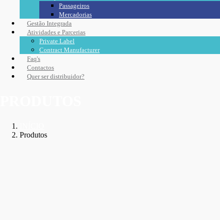
Passageiros
Mercadorias
Gestão Integrada
Atividades e Parcerias
Private Label
Contract Manufacturer
Faq's
Contactos
Quer ser distribuidor?
PRODUTOS
INÍCIO
Produtos