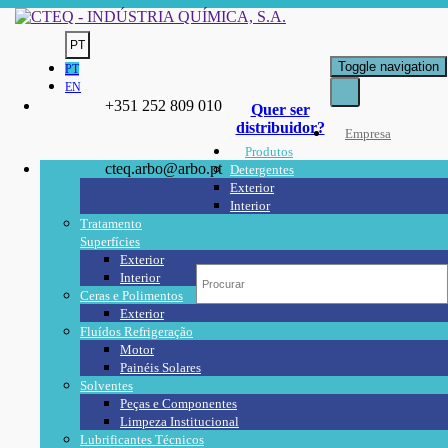
PT
Toggle navigation
PT
EN
+351 252 809 010
Quer ser
distribuidor?
Empresa
Produtos
cteq.arbo@arbo.pt
Detergentes
Exterior
Interior
Tratamento
Superfícies
Exterior
Interior
Ceras e Polimentos
Exterior
Fluídos Refrigeração
Motor
Painéis Solares
Solventes
Peças e Componentes
Limpeza Institucional
Lubrificantes Técnicos