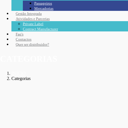
Passageiros
Mercadorias
Gestão Integrada
Atividades e Parcerias
Private Label
Contract Manufacturer
Faq's
Contactos
Quer ser distribuidor?
CATEGORIAS
INÍCIO
Categorias