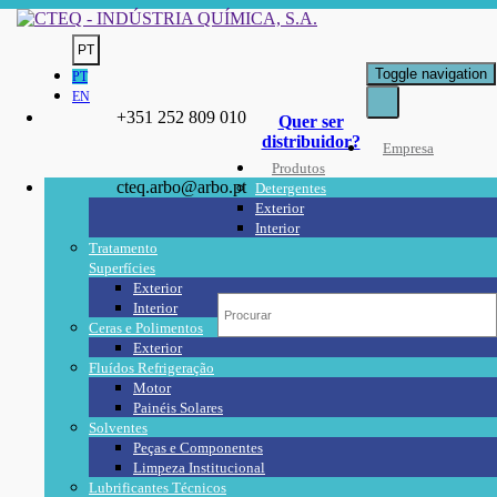
PT
Toggle navigation
PT
EN
+351 252 809 010
Quer ser
distribuidor?
Empresa
Produtos
cteq.arbo@arbo.pt
Detergentes
Exterior
Interior
Tratamento
Superfícies
Exterior
Interior
Ceras e Polimentos
Exterior
Fluídos Refrigeração
Motor
Painéis Solares
Solventes
Peças e Componentes
Limpeza Institucional
Lubrificantes Técnicos