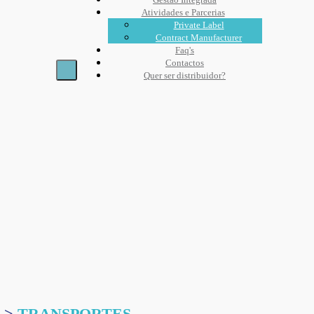
Atividades e Parcerias
Private Label
Contract Manufacturer
Faq's
Contactos
Quer ser distribuidor?
 >
TRANSPORTES