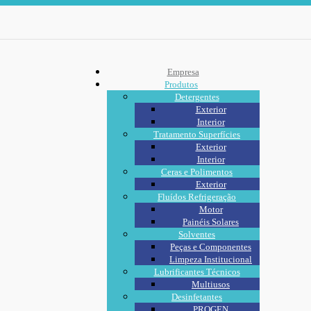
Empresa
Produtos
Detergentes
Exterior
Interior
Tratamento Superfícies
Exterior
Interior
Ceras e Polimentos
Exterior
Fluídos Refrigeração
Motor
Painéis Solares
Solventes
Peças e Componentes
Limpeza Institucional
Lubrificantes Técnicos
Multiusos
Desinfetantes
PROGEN