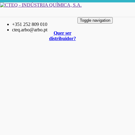
Toggle navigation
+351 252 809 010
cteq.arbo@arbo.pt
Quer ser
distribuidor?