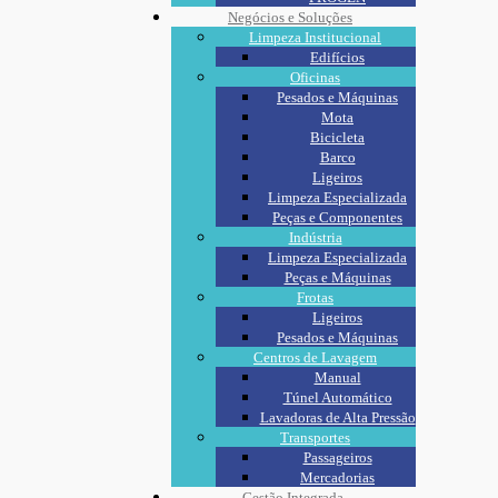
Negócios e Soluções
Limpeza Institucional
Edifícios
Oficinas
Pesados e Máquinas
Mota
Bicicleta
Barco
Ligeiros
Limpeza Especializada
Peças e Componentes
Indústria
Limpeza Especializada
Peças e Máquinas
Frotas
Ligeiros
Pesados e Máquinas
Centros de Lavagem
Manual
Túnel Automático
Lavadoras de Alta Pressão
Transportes
Passageiros
Mercadorias
Gestão Integrada